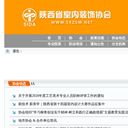
首 页
|
协 会
|
政策法规
|
协会动态
专业院系
|
职业培训
|
通知公告
|
分支机构
通告：
协会动态
关于开展2026年度工艺美术专业人员职称评审工作的通知
新技术 新美学｜陕西省第十四届室内设计大赛作品征集中
协会组织“学习柳青创业实干精神 树立和践行正确政绩观”主题教育实践
地市协会 & 合作单位简讯