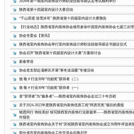
2026年第一期室内装饰设计师职业技能等级认定考试顺利举行
陕西省第十四届室内设计大赛启动
“千山茶渡 澡雪沐耳” 陕西省第十四届室内设计大赛预告
【行业动态】陕西省室内装饰协会领导参加中国室内装饰协会七届三次理
协会专委会【资讯】
陕西省室内装饰协会举行室内装饰设计师职业技能等级证书颁证仪式
协会召开“陕西省第十四届室内设计大赛”方案研讨会
新春寄语
协会党支部赴灞桥区开展“寒冬送温暖”专项活动
致 敬 # 行业30年“功勋奖”获得者（二）
致 敬 # 行业30年“功勋奖”获得者（一）
变“管理者”为“服务者”----陕西省室内装饰协会走过三十年历程
关于2024-2025年度陕西省室内装饰优质工程“阿房宫奖”项目的通报
铭恩同行·饰绘美好 续写陕西室内装饰行业新篇章——陕西省室内装饰协会
作报告
陕西省室内装饰协会关于对“庆祝陕西省室内装饰协会成立30周年评选表
部分省市室内装饰协会工作交流会在陕召开