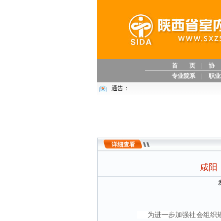
首 页
|
协
专业院系
|
职业
通告：
详细查看
咸阳
为进一步加强社会组织规