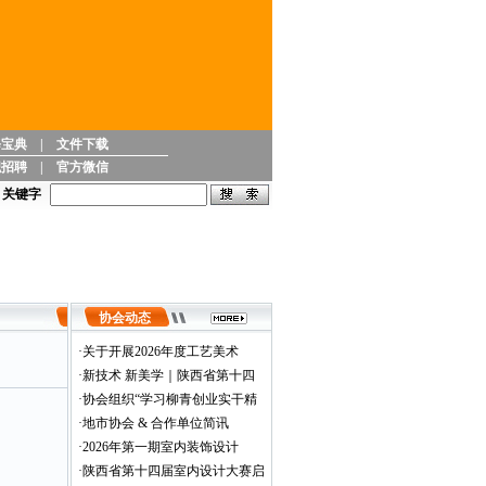
修宝典
|
文件下载
职招聘
|
官方微信
人才岗位能力高级研修班的通知
关键字
协会动态
·
关于开展2026年度工艺美术
·
新技术 新美学｜陕西省第十四
·
协会组织“学习柳青创业实干精
·
地市协会 & 合作单位简讯
·
2026年第一期室内装饰设计
·
陕西省第十四届室内设计大赛启