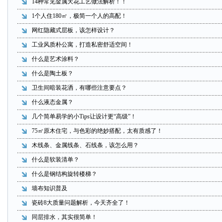
14种常见金属天花工艺做法解析！！
1个人住180㎡，极简一个人的高配！
网红隐藏式层板，该怎样设计？
工业风质朴公寓，打造私密舒适空间！
什么是艺术涂料？
什么是陶土板？
卫生间暗装花洒，有哪些注意要点？
什么液态金属？
几个简单易学的小Tips让设计更“高级”！
75㎡原木住宅，与色彩的绝妙搭配，太有质感了！​
木线条、金属线条、石线条，该怎么用？
什么是软装清单？
什么是钢结构旋转楼梯？
墙布知识普及
瓷砖8大质量问题解析，今天齐全了！
同层排水，其实很简单！