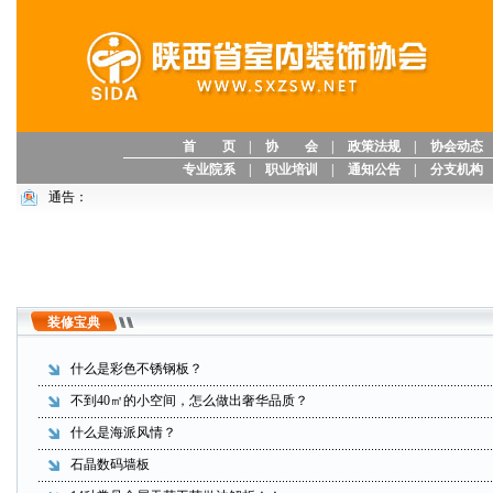
首 页
|
协 会
|
政策法规
|
协会动态
专业院系
|
职业培训
|
通知公告
|
分支机构
通告：
装修宝典
什么是彩色不锈钢板？
不到40㎡的小空间，怎么做出奢华品质？
什么是海派风情？
石晶数码墙板