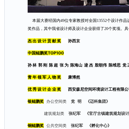
本届大赛经国内49位专家教授对全国13552个设计作
奖作品，其中我省设计师及设计企业获得了20个奖项。具
杰 出 设 计 贡 献 奖
孙西京
中国鲲鹏奖TOP
100
孙 林 郭 刚 陈 超 张 为 陈海山 逯 杰 殷朝伟 陈维思 党
青 年 领 军 人 物 奖
康博然
优 秀 设 计 企 业 奖
西安森尼空间环境设计工程有限公
银鲲鹏奖
办公空间类
党 明 《
迈科集团
》
建筑规划类
张纪军 《
官厅古镇建筑规划设
铜鲲鹏奖
公共空间类
张纪军 《
孵化中心
》