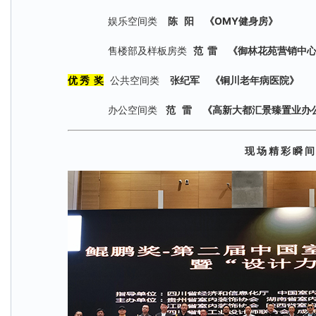
娱乐空间类
陈 阳 《
OMY健身房
》
售楼部及样板房类
范 雷 《
御林花苑营销中
优 秀 奖
公共空间类
张纪军 《
铜川老年病医院
》
办公空间类
范 雷 《
高新大都汇景臻置业办
现 场 精 彩 瞬 间