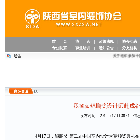
首 页
|
协 会
|
政策法规
|
协会动态
专业院系
|
职业培训
|
通知公告
|
分支机构
通告：
·
关于组织参加中国室内装饰协会
详细查看
我省获鲲鹏奖设计师赴成
发布时间： 2019-5-17 11:38:4
4月17日，鲲鹏奖·第二届中国室内设计大赛颁奖典礼