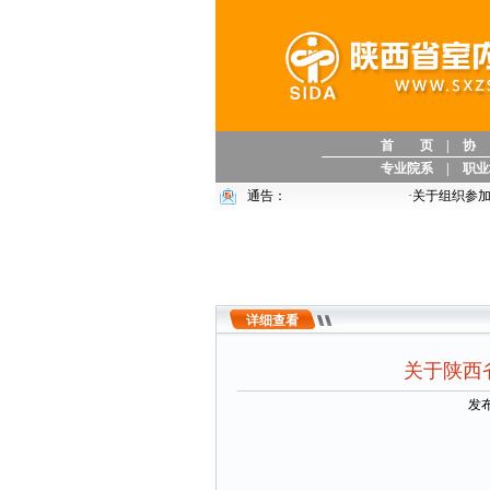
首 页
|
协
专业院系
|
职业
通告：
·
关于组织参加中国
详细查看
关于陕西
发布