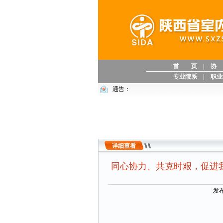
首 页
|
协
专业院系
|
职业
通告：
详细查看
同心协力、共克时艰，促进我
发布